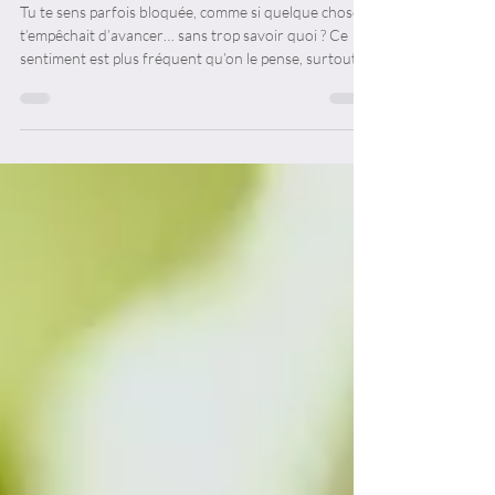
sortir des blocages et
reprendre le contrôle
Tu te sens parfois bloquée, comme si quelque chose
t’empêchait d’avancer… sans trop savoir quoi ? Ce
sentiment est plus fréquent qu’on le pense, surtout
quand tout s’accumule : responsabilités, émotions,
pression. Et souvent, le premier réflexe n’est pas
d’agir…c’est de se sentir submergée. Dans ces
moments-là, ce dont tu as besoin, ce n’est pas de
comprendre. C’est de revenir au calme. C’est
exactement pour ça que j’ai créé un outil simple, basé
sur une technique de centrati