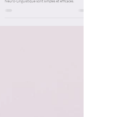
Je te propose 2 méthodes pour augmenter ta
confiance en toi. Ces exercices de Programmation
Neuro-Linguistique sont simples et efficaces.