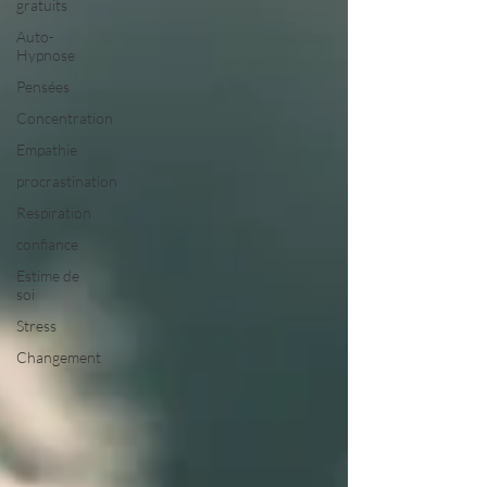
gratuits
Auto-
Hypnose
Pensées
Concentration
Empathie
procrastination
Respiration
confiance
Estime de
soi
Stress
Changement