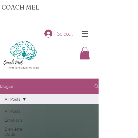
COACH MEL
Se connecter
Blogue
All Posts
All Posts
Émotions
Bien-être -
Outils