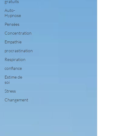
gratuits
Auto-
Hypnose
Pensées
Concentration
Empathie
procrastination
Respiration
confiance
Estime de
soi
Stress
Changement