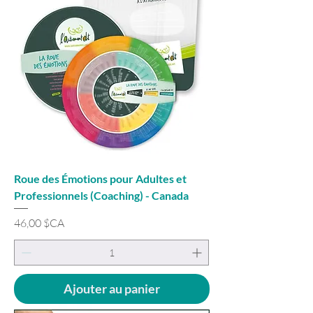
Roue des Émotions pour Adultes et
Professionnels (Coaching) - Canada
Prix
46,00 $CA
Ajouter au panier