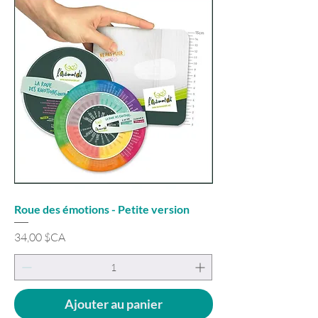
Roue des émotions - Petite version
Prix
34,00 $CA
Ajouter au panier