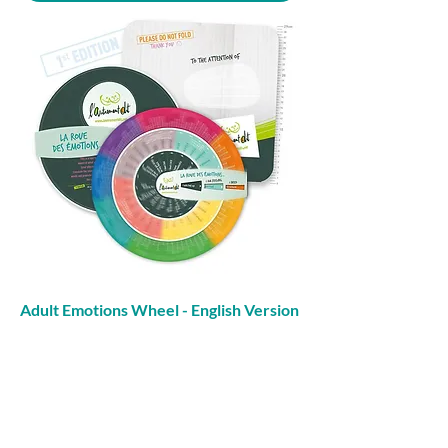
Adult Emotions Wheel - English Version
(Emotional Intelligence Tool)
Prix
46,00 $CA