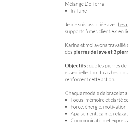
Mélange Do Terra
In Tune
----------------
Je me suis associée avec
Les 
supports à mes client.e.s en l
Karine et moi avons travaillé
des
pierres de lave et 3 pier
Objectifs
: que les pierres de
essentielle dont tu as besoins
renforcent cette action.
Chaque modèle de bracelet a 
Focus, mémoire et clarté c
Force, énergie, motivation 
Apaisement, calme, relaxa
Communication et express