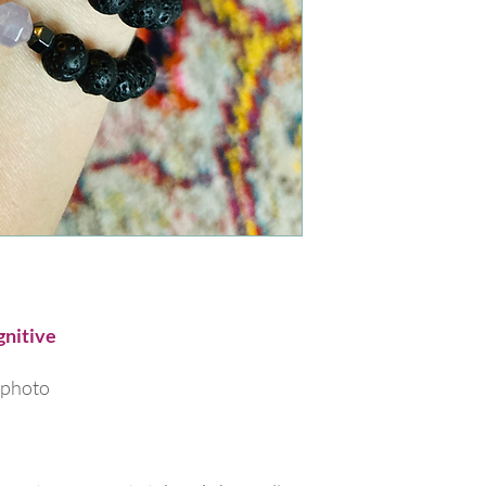
gnitive
a photo