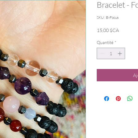
Bracelet - F
SKU : B-Focus
Prix
15,00 $CA
Quantité
*
Aj