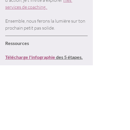
services de coaching. 
Ensemble, nous ferons la lumière sur ton 
prochain petit pas solide.
Ressources
Télécharge l'infographie
 des 5 étapes.
https://www.youtube.com/watch?v=46tGWD2-
wms
https://youtu.be/nTCRZJ_GKfY