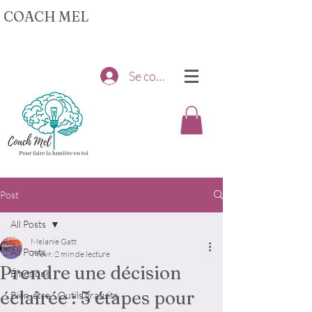
COACH MEL
Se connecter
Post
All Posts
Melanie Gatt
All Posts
7 févr.
2 min de lecture
Prendre une décision
Émotions
éclairée : 5 étapes pour
Bien-être - Outils gratuits