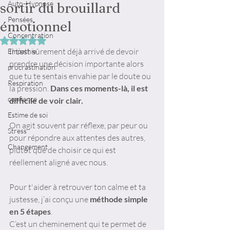
Auto-Hypnose
sortir du brouillard
Pensées
émotionnel
Concentration
Noté NaN étoiles sur 5.
Il t’est sûrement déjà arrivé de devoir 
Empathie
prendre une décision importante alors 
procrastination
que tu te sentais envahie par le doute ou 
Respiration
la pression. 
Dans ces moments-là, il est 
confiance
difficile de voir clair. 
Estime de soi
On agit souvent par réflexe, par peur ou 
Stress
pour répondre aux attentes des autres, 
Changement
plutôt que de choisir ce qui est 
réellement aligné avec nous.
Pour t'aider à retrouver ton calme et ta 
justesse, j’ai conçu une 
méthode simple 
en 5 étapes
. 
C’est un cheminement qui te permet de 