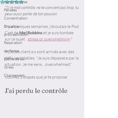
Auto-Hypnose
Noté NaN étoiles sur 5.
*Si le mot contrôle, ne te convient pas trop, tu 
Pensées
peux aussi parler de ton pouvoir.  
Concentration
Il y a quelques semaines, j'écoutais le Pod 
Empathie
Cast de 
Mel Robbins
 et je suis tombée 
procrastination
sur ce sujet : 
stress or overwhelming
 ? 
Respiration
confiance
Puis des client.e.s sont arrivés avec des 
défis semblables. "Je suis dépassé.e par la 
Estime de soi
situation. Je me sens... overwhelmed."
Stress
Changement
Voici les 3 étapes que je te propose 
J'ai perdu le contrôle