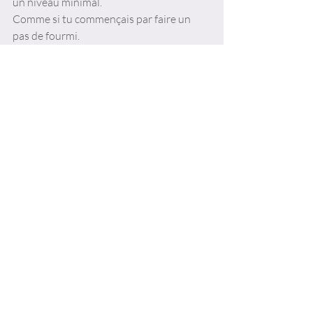
un niveau minimal. 
Comme si tu commençais par faire un 
pas de fourmi. 
Parce que si tu essayes de faire un trop 
grand pas, tu risques de 
tomber dans le trou de l'échec
repartir de plus loin que tu étais
Donc on respecte la règle phare du 
coaching : 
le plus petit pas possible 
Et toi ? où aurais-tu besoin d'un peu plus 
de contrôle dans ta vie ? 
Rencontrons-nous pour en parler !
Une séance de 15 minutes
, gratuite, et 
évidemment sans engagement.
Développement personnel
Gestion du stress
coaching PNL
Santé mentale
Auto-régulation émotionnelle
Fatigue émotionnelle