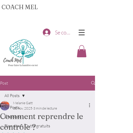
COACH MEL
Se connecter
Post
All Posts
Melanie Gatt
All Posts
30 nov. 2025
3 min de lecture
Comment reprendre le
Émotions
contrôle ?
Bien-être - Outils gratuits