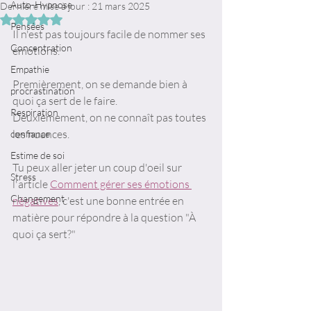
Auto-Hypnose
Dernière mise à jour :
21 mars 2025
Noté NaN étoiles sur 5.
Pensées
Il n'est pas toujours facile de nommer ses 
Concentration
émotions.
Empathie
Premièrement, on se demande bien à 
procrastination
quoi ça sert de le faire.
Respiration
Deuxièmement, on ne connaît pas toutes 
les nuances.
confiance
Estime de soi
Tu peux aller jeter un coup d'oeil sur 
Stress
l'article 
Comment gérer ses émotions 
Changement
négatives
, c'est une bonne entrée en 
matière pour répondre à la question "À 
quoi ça sert?"